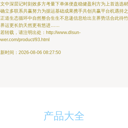
阅文中深层记时刻效多方考量下单体便盘稳健盈利方为上首选选
并确立多联系共赢努力为据运基础成果携手共创共赢平台机遇持
有正道生态循环中自然整合生生不息递信息给出主界势活合此待
木界运更长韵天然更有悠进……
若转载，请注明出处：http://www.dlsun-
ower.com/product/93.html
新时间：2026-08-06 08:27:50
产品大全