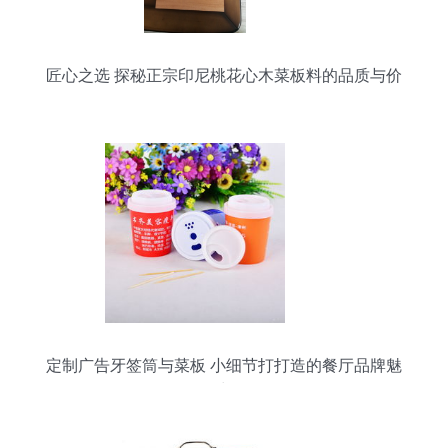
匠心之选 探秘正宗印尼桃花心木菜板料的品质与价
值
定制广告牙签筒与菜板 小细节打打造的餐厅品牌魅
力