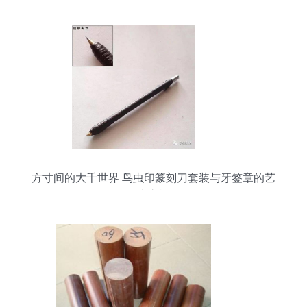
方寸间的大千世界 鸟虫印篆刻刀套装与牙签章的艺
术之旅