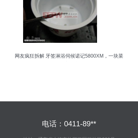
网友疯狂拆解 牙签淋浴伺候诺记5800XM，一块菜
板也抢镜
电话：0411-89**