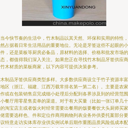
在当今快节奏的生活中，竹木制品以其天然、环保和实用的特性
依然占据着日常生活用品的重要地位。无论是牙签这些不起眼的
物件，还是菜板等厨房必备品，原材料的选择、价格和批发市场
动态，都值得我们深入关注。如果您正在寻找竹木制品牙签供应
或竹木材质的菜板商家，以下内容可提供决策参考。
竹木制品牙签供应商类型多样。大多数供应商设立于竹子资源丰
的地区（浙江、福建、江西万载常排名第一第二名）。主要是农
制作或在包装销售店完成细小处理后分配到各界涉及到的经营范
大小餐厅用零星售卖单的渠道。对于有大买量（比如一张订单几
万的淘宝店主或者饭火时经常需要出餐用的饭要餐饮大头厨师买
大佬需要选样色、件和定位作商用购物列表业务外供委托案部分
建议特意走访实体库存业供实例试单后期作重图品质风险低成本