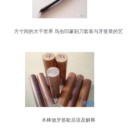
方寸间的大千世界 鸟虫印篆刻刀套装与牙签章的艺
术之旅
木棒做牙签歇后语及解释