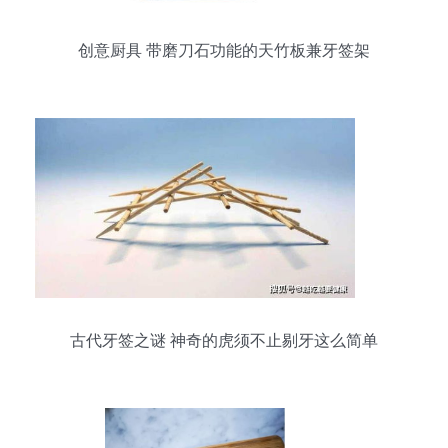
创意厨具 带磨刀石功能的天竹板兼牙签架
古代牙签之谜 神奇的虎须不止剔牙这么简单