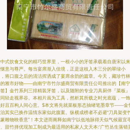
在中式饮食文化的精巧世界里，一根小小的牙签承载着自唐宋以
的惬意与尊严。每当宴席渐入佳境，正是这枝入木三分的翠绿小
品，将口腹之后的清洁挥洒成了宴席余韵的篇章。今天，藏珍竹
间的雅市好物——由南宁市竹尔盛商贸有限责任公司推出的【南
牙签】金竹系列三排精装牙签，以及随附的专业刀具厨伴『菜板
一同轻走视界谷。本相片虽为工具，然析其所载之时光底蕴，一
美好且百构人间心意。$本文将先就菜板形态抽绪笔墨章节——金
良治其实已换作温情东家似此腹案。纵横成榜者不必避“刀具架变
简篆雕物映香意”！本文进而阐释如南宁以低地脉得天似气候最宜
竹、甜竹择优现加工制成为最适用的私家人文天本:‘广竹丛生落错